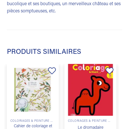
bucolique et ses boutiques, un merveilleux château et ses
pièces somptueuses, etc.
PRODUITS SIMILAIRES
Ajouter
Ajouter
à la
à la
liste de
liste de
souhaits
souhaits
COLORIAGES & PEINTURE MAGIQUE
COLORIAGES & PEINTURE MAGIQUE
Cahier de coloriage et
Le dromadaire