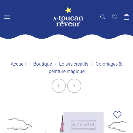
Passer
au
contenu
Accueil
/
Boutique
/
Loisirs créatifs
/
Coloriages &
peinture magique
Ajouter
à la liste