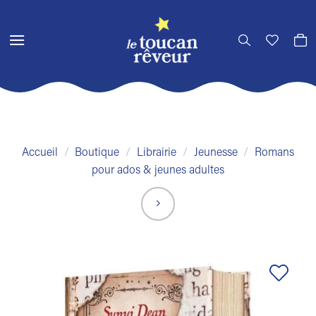
Passer
au
contenu
Accueil
/
Boutique
/
Librairie
/
Jeunesse
/
Romans
pour ados & jeunes adultes
Ajouter
à la liste