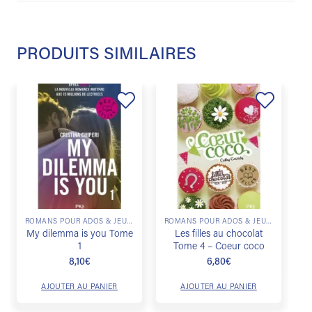
PRODUITS SIMILAIRES
Ajouter
Ajouter
à la
à la
liste de
liste de
souhaits
souhaits
ROMANS POUR ADOS & JEUNES ADULTES
ROMANS POUR ADOS & JEUNES ADULTES
My dilemma is you Tome
Les filles au chocolat
1
Tome 4 – Coeur coco
8,10
€
6,80
€
AJOUTER AU PANIER
AJOUTER AU PANIER