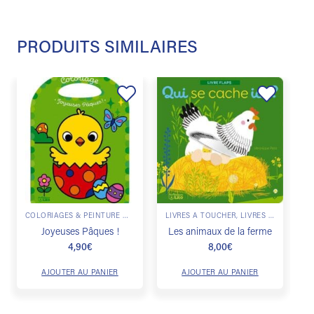
PRODUITS SIMILAIRES
Ajouter
Ajouter
à la
à la
liste de
liste de
souhaits
souhaits
COLORIAGES & PEINTURE MAGIQUE
LIVRES À TOUCHER, LIVRES ANIMÉS
Joyeuses Pâques !
Les animaux de la ferme
4,90
€
8,00
€
AJOUTER AU PANIER
AJOUTER AU PANIER