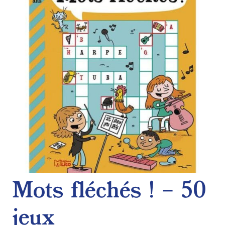
de
souhaits
Mots fléchés ! – 50
jeux