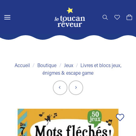
Passer
au
contenu
Accueil
/
Boutique
/
Jeux
/
Livres et blocs jeux,
énigmes & escape game
Ajouter
à la liste