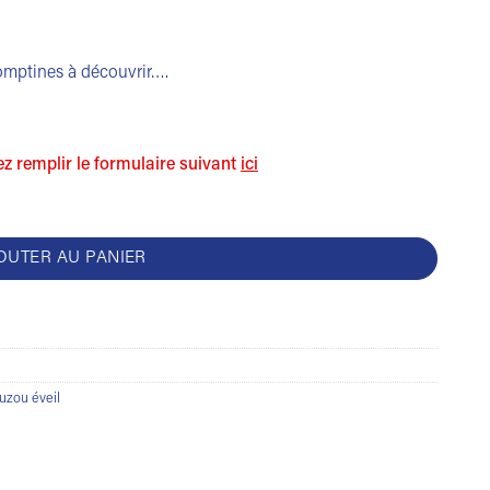
comptines à découvrir….
lez remplir le formulaire suivant
ici
ents de musique
OUTER AU PANIER
uzou éveil