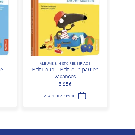
à la
à la
liste de
liste de
souhaits
souhaits
E
ALBUMS & HISTOIRES 1ER ÂGE
de
P’tit Loup – P’tit loup part en
vacances
5,95
€
AJOUTER AU PANIER