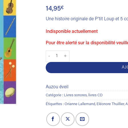
14,95
€
Une histoire originale de P’tit Loup et 5 
Indisponible actuellement
Pour être alerté sur la disponibilité veuil
quantité de P'tit loup découvre les instrum
AJ
Auzou éveil
Catégorie :
Livres sonores, livres CD
Étiquettes :
Orianne Lallemand
,
Eléonore Thuillier
,
A