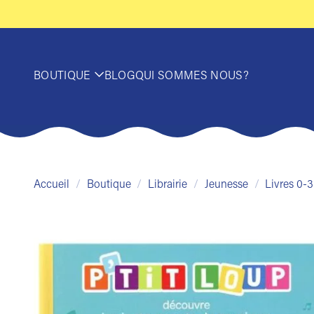
Passer
au
contenu
BOUTIQUE
BLOG
QUI SOMMES NOUS?
Accueil
/
Boutique
/
Librairie
/
Jeunesse
/
Livres 0-3