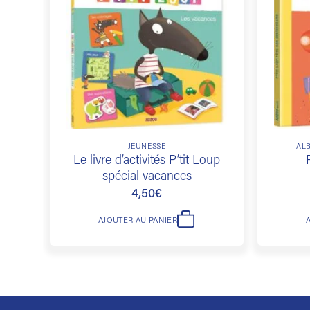
à la
liste de
souhaits
JEUNESSE
ALB
Le livre d’activités P’tit Loup
spécial vacances
4,50
€
AJOUTER AU PANIER