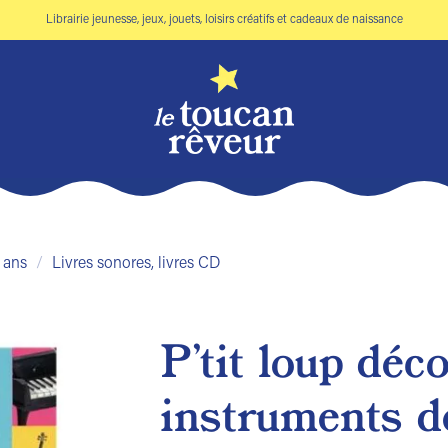
Librairie jeunesse, jeux, jouets, loisirs créatifs et cadeaux de naissance
 ans
/
Livres sonores, livres CD
P’tit loup déc
Ajouter
instruments d
à la liste
de
souhaits