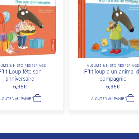
à la
liste de
souhaits
UMS & HISTOIRES 1ER ÂGE
ALBUMS & HISTOIRES 1ER ÂG
P’tit Loup fête son
P’tit loup a un animal 
anniversaire
compagnie
5,95
€
5,95
€
AJOUTER AU PANIER
AJOUTER AU PANIER