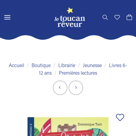
Passer
au
contenu
Accueil
/
Boutique
/
Librairie
/
Jeunesse
/
Livres 6-
12 ans
/
Premières lectures
Ajouter
à la liste