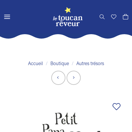
Passer
au
contenu
Accueil
/
Boutique
/
Autres trésors
Ajouter
à la liste
de
souhaits