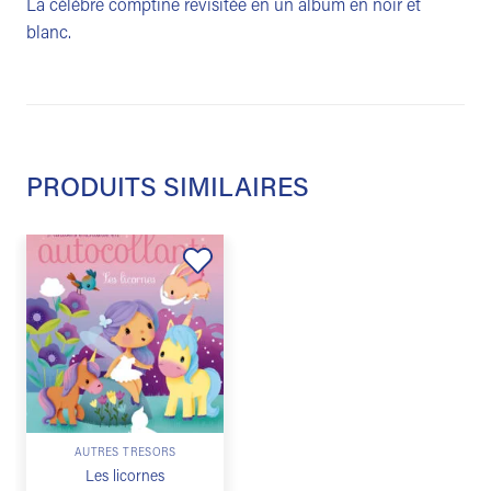
La célèbre comptine revisitée en un album en noir et
blanc.
PRODUITS SIMILAIRES
Ajouter
à la
liste de
souhaits
AUTRES TRÉSORS
Les licornes