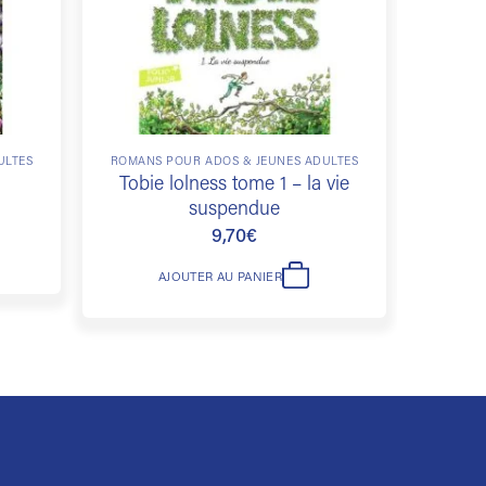
ULTES
ROMANS POUR ADOS & JEUNES ADULTES
ROMANS
Tobie lolness tome 1 – la vie
Hu
suspendue
9,70
€
AJOUTER AU PANIER