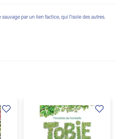
 sauvage par un lien factice, qui l’isole des autres.
Ajouter
Ajouter
à la
à la
liste de
liste de
souhaits
souhaits