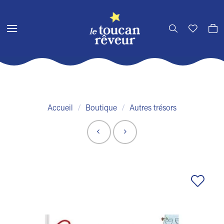
Passer
au
contenu
Accueil
/
Boutique
/
Autres trésors
Ajouter
à la liste
de
souhaits