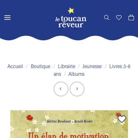
Passer
au
contenu
Accueil
/
Boutique
/
Librairie
/
Jeunesse
/
Livres 3-6
ans
/
Albums
Ajouter
à la liste