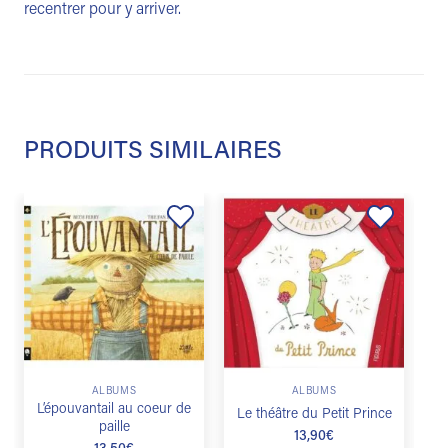
recentrer pour y arriver.
PRODUITS SIMILAIRES
Ajouter
Ajouter
à la
à la
liste de
liste de
souhaits
souhaits
ALBUMS
ALBUMS
L’épouvantail au coeur de
Le théâtre du Petit Prince
paille
13,90
€