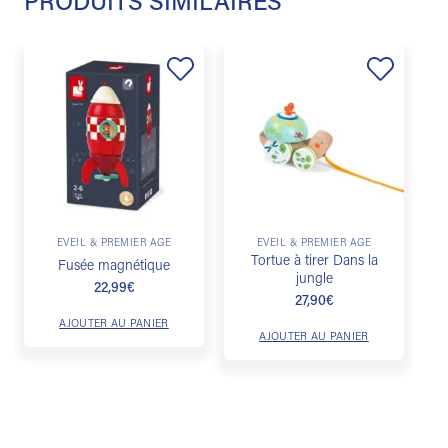
PRODUITS SIMILAIRES
Ajouter
Ajouter
à la
à la
liste de
liste de
souhaits
souhaits
ÉVEIL & PREMIER ÂGE
ÉVEIL & PREMIER ÂGE
Tortue à tirer Dans la
Fusée magnétique
jungle
22,99
€
27,90
€
AJOUTER AU PANIER
AJOUTER AU PANIER