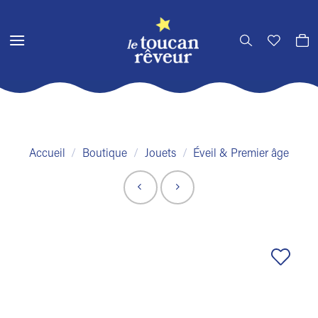
Passer
au
contenu
Accueil
/
Boutique
/
Jouets
/
Éveil & Premier âge
Ajouter
à la liste
de
souhaits