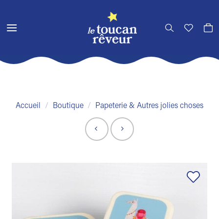
Passer
au
contenu
Accueil
/
Boutique
/
Papeterie & Autres jolies choses
Ajouter
à la liste
de
souhaits