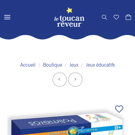
Passer
au
contenu
Accueil
/
Boutique
/
Jeux
/
Jeux éducatifs
Ajouter
à la liste
de
souhaits