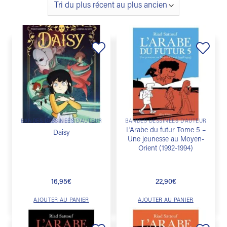
Ajouter
Ajouter
à la
à la
liste de
liste de
souhaits
souhaits
BANDES DESSINÉES D'AUTEUR
BANDES DESSINÉES D'AUTEUR
L’Arabe du futur Tome 5 –
Daisy
Une jeunesse au Moyen-
Orient (1992-1994)
16,95
€
22,90
€
AJOUTER AU PANIER
AJOUTER AU PANIER