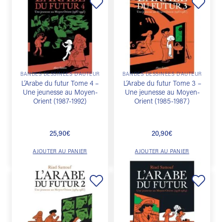
Ajouter
Ajouter
à la
à la
liste de
liste de
souhaits
souhaits
BANDES DESSINÉES D'AUTEUR
BANDES DESSINÉES D'AUTEUR
L’Arabe du futur Tome 4 –
L’Arabe du futur Tome 3 –
Une jeunesse au Moyen-
Une jeunesse au Moyen-
Orient (1987-1992)
Orient (1985-1987)
25,90
€
20,90
€
AJOUTER AU PANIER
AJOUTER AU PANIER
Ajouter
Ajouter
à la
à la
liste de
liste de
souhaits
souhaits