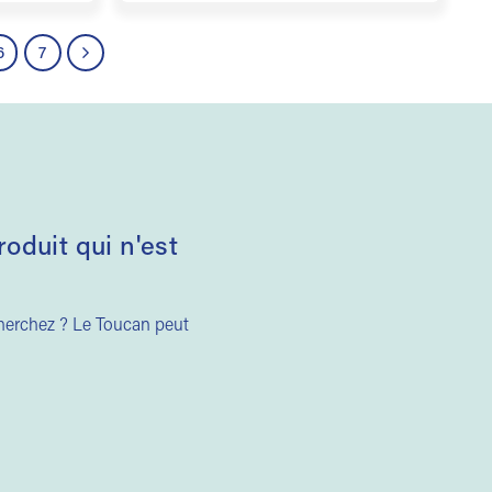
6
7
duit qui n'est
cherchez ? Le Toucan peut