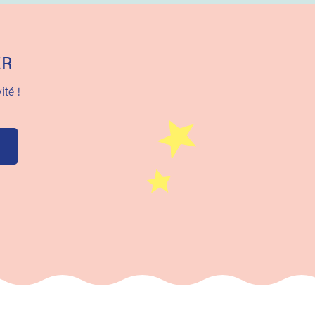
ER
ité !