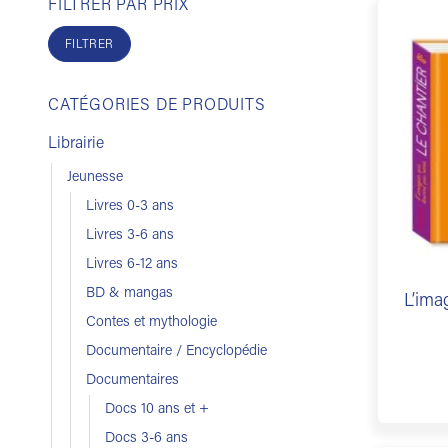
FILTRER PAR PRIX
Prix
Prix
min
max
FILTRER
CATÉGORIES DE PRODUITS
Librairie
Jeunesse
Livres 0-3 ans
Livres 3-6 ans
Livres 6-12 ans
BD & mangas
L’ima
Contes et mythologie
Documentaire / Encyclopédie
Documentaires
Docs 10 ans et +
Docs 3-6 ans