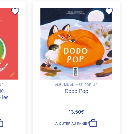
Ajouter
Ajouter
à la
à la
liste de
liste de
souhaits
souhaits
UP
ALBUMS ANIMÉS, POP-UP
e ! –
Dodo Pop
 les
13,50
€
AJOUTER AU PANIER