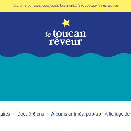
Librairie jeunesse, jeux, jouets, loisirs créatifs et cadeaux de naissance
aires
/
Docs 3-6 ans
/
Albums animés, pop-up
Affichage de 