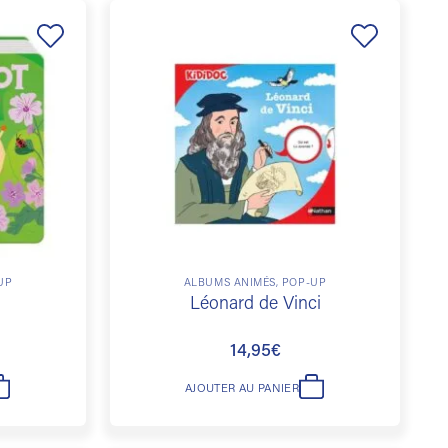
Ajouter
Ajouter
à la
à la
liste de
liste de
souhaits
souhaits
UP
ALBUMS ANIMÉS, POP-UP
Léonard de Vinci
14,95
€
AJOUTER AU PANIER