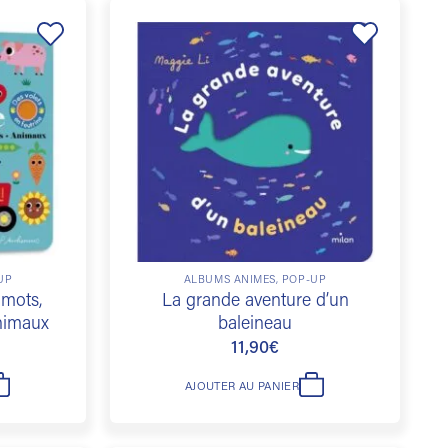
récent
au
Ajouter
Ajouter
plus
à la
à la
liste de
liste de
ancien
souhaits
souhaits
UP
ALBUMS ANIMÉS, POP-UP
 mots,
La grande aventure d’un
nimaux
baleineau
11,90
€
AJOUTER AU PANIER