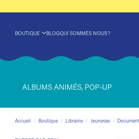
Passer
au
contenu
BOUTIQUE
BLOG
QUI SOMMES NOUS?
ALBUMS ANIMÉS, POP-UP
Accueil
/
Boutique
/
Librairie
/
Jeunesse
/
Document