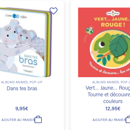
Ajouter
à la
liste de
souhaits
ALBUMS ANIMÉS, POP-UP
ALBUMS ANIMÉS, POP-
Vert… Jaune… Roug
Dans tes bras
Tourne et découvre
couleurs
9,95
€
12,95
€
AJOUTER AU PANIER
AJOUTER AU PANIER