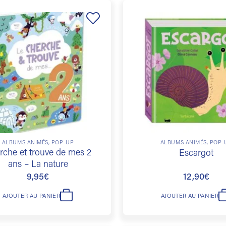
Ajouter
à la
liste de
souhaits
ALBUMS ANIMÉS, POP-UP
ALBUMS ANIMÉS, POP-
rche et trouve de mes 2
Escargot
ans – La nature
9,95
€
12,90
€
AJOUTER AU PANIER
AJOUTER AU PANIER