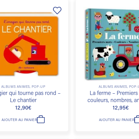
Ajouter
à la
liste de
souhaits
ALBUMS ANIMÉS, POP-UP
ALBUMS ANIMÉS, POP-
gier qui tourne pas rond –
La ferme – Premiers
Le chantier
couleurs, nombres, a
12,90
€
12,95
€
AJOUTER AU PANIER
AJOUTER AU PANIER