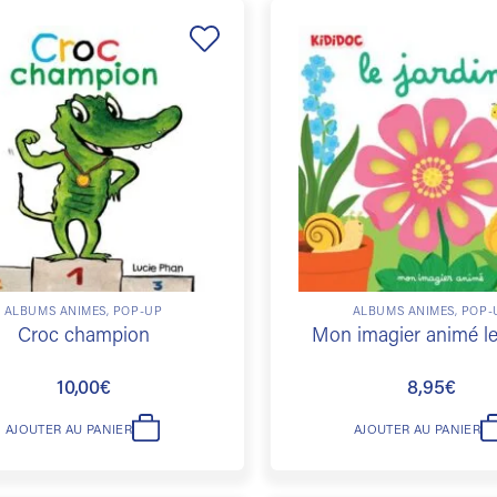
Ajouter
à la
liste de
souhaits
ALBUMS ANIMÉS, POP-UP
ALBUMS ANIMÉS, POP-
Croc champion
Mon imagier animé le
10,00
€
8,95
€
AJOUTER AU PANIER
AJOUTER AU PANIER