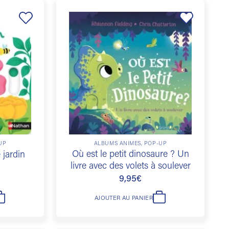
Ajouter
Ajouter
à la
à la
liste de
liste de
souhaits
souhaits
UP
ALBUMS ANIMÉS, POP-UP
Où est le petit dinosaure ? Un
 jardin
livre avec des volets à soulever
9,95
€
AJOUTER AU PANIER