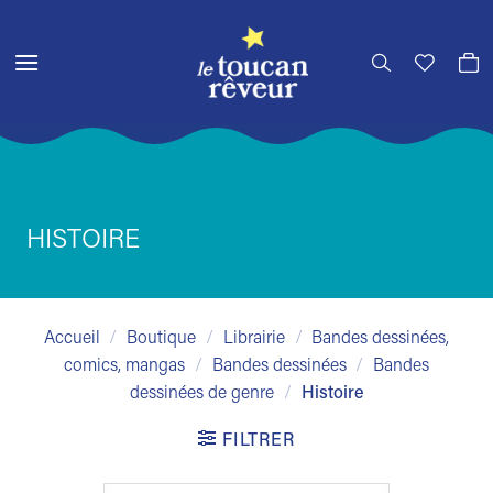
Passer
au
contenu
HISTOIRE
Accueil
/
Boutique
/
Librairie
/
Bandes dessinées,
comics, mangas
/
Bandes dessinées
/
Bandes
dessinées de genre
/
Histoire
FILTRER