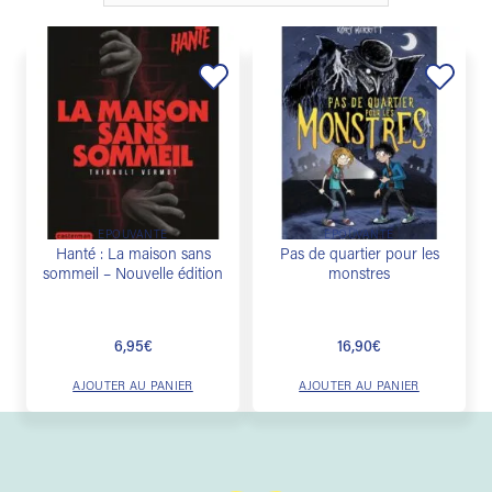
Ajouter
Ajouter
à la
à la
liste de
liste de
souhaits
souhaits
EPOUVANTE
EPOUVANTE
Hanté : La maison sans
Pas de quartier pour les
sommeil – Nouvelle édition
monstres
6,95
€
16,90
€
AJOUTER AU PANIER
AJOUTER AU PANIER