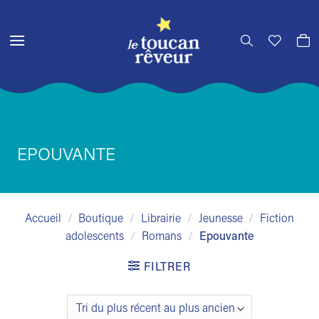
Passer
au
contenu
EPOUVANTE
Accueil
/
Boutique
/
Librairie
/
Jeunesse
/
Fiction
adolescents
/
Romans
/
Epouvante
FILTRER