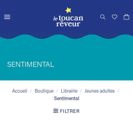
Passer
au
contenu
SENTIMENTAL
Accueil
/
Boutique
/
Librairie
/
Jeunes adultes
/
Sentimental
FILTRER