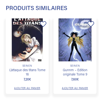
PRODUITS SIMILAIRES
Ajouter
Ajouter
à la
à la
liste de
liste de
souhaits
souhaits
SEINEN
SEINEN
L’attaque des titans Tome
Gunnm – Edition
L
16
originale Tome 9
7,20
€
7,60
€
AJOUTER AU PANIER
AJOUTER AU PANIER