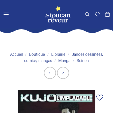
Passer
au
contenu
Accueil
/
Boutique
/
Librairie
/
Bandes dessinées,
comics, mangas
/
Manga
/
Seinen
Ajouter
à la liste