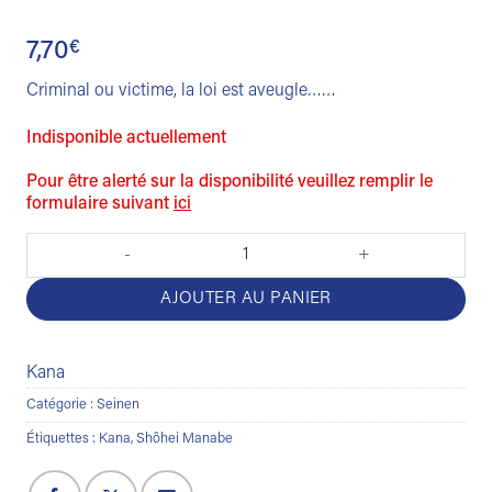
7,70
€
Criminal ou victime, la loi est aveugle……
Indisponible actuellement
Pour être alerté sur la disponibilité veuillez remplir le
formulaire suivant
ici
quantité de Kujô l'implacable Tome 5
AJOUTER AU PANIER
Kana
Catégorie :
Seinen
Étiquettes :
Kana
,
Shôhei Manabe