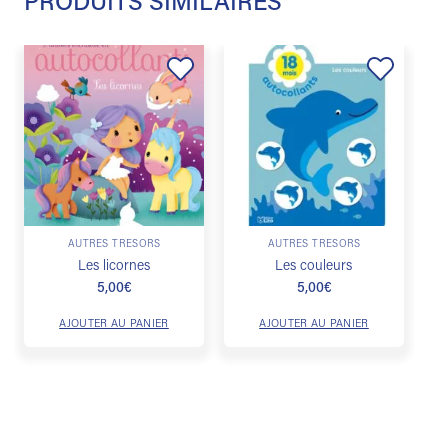
PRODUITS SIMILAIRES
Ajouter
Ajouter
à la
à la
liste de
liste de
souhaits
souhaits
AUTRES TRÉSORS
AUTRES TRÉSORS
Les licornes
Les couleurs
5,00
€
5,00
€
AJOUTER AU PANIER
AJOUTER AU PANIER