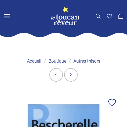
Passer
au
contenu
Accueil
/
Boutique
/
Autres trésors
Ajouter
à la liste
de
souhaits