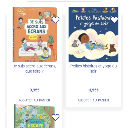
Ajouter
Ajouter
à la
à la
liste de
liste de
souhaits
souhaits
DOCS 3-6 ANS
ALBUMS
Je suis accro aux écrans,
Petites histoires et yoga du
que faire ?
soir
9,95
€
11,95
€
AJOUTER AU PANIER
AJOUTER AU PANIER
Ajouter