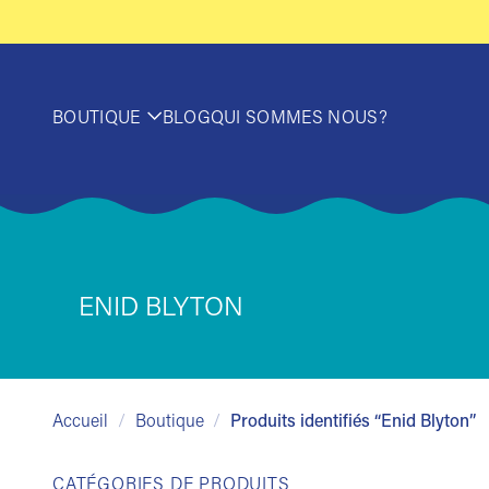
Passer
au
contenu
BOUTIQUE
BLOG
QUI SOMMES NOUS?
ENID BLYTON
Accueil
/
Boutique
/
Produits identifiés “Enid Blyton”
CATÉGORIES DE PRODUITS