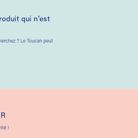
duit qui n'est
cherchez ? Le Toucan peut
ER
ité !