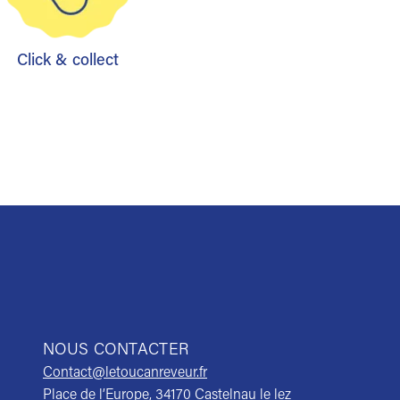
Click & collect
NOUS CONTACTER
Contact@letoucanreveur.fr
Place de l’Europe, 34170 Castelnau le lez