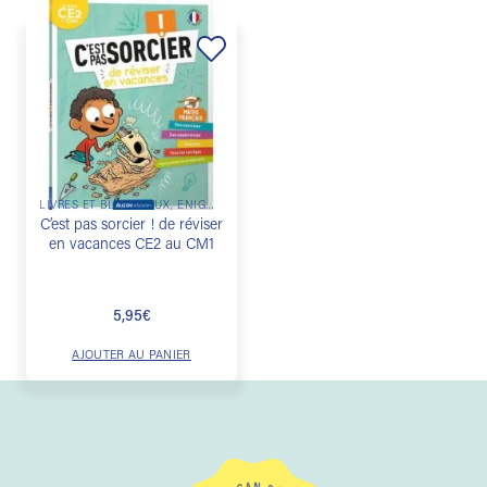
Ajouter
à la
liste de
souhaits
LIVRES ET BLOCS JEUX, ÉNIGMES & ESCAPE GAME
C’est pas sorcier ! de réviser
en vacances CE2 au CM1
5,95
€
AJOUTER AU PANIER