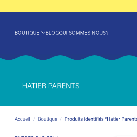
Passer
au
contenu
BOUTIQUE
BLOG
QUI SOMMES NOUS?
HATIER PARENTS
Accueil
/
Boutique
/
Produits identifiés “Hatier Parent