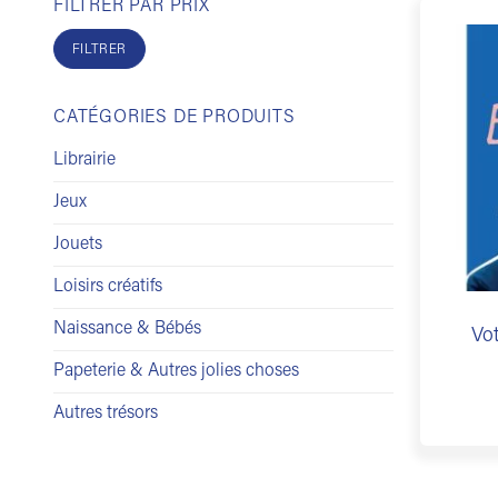
FILTRER PAR PRIX
Prix
Prix
min
max
FILTRER
CATÉGORIES DE PRODUITS
Librairie
Jeux
Jouets
Loisirs créatifs
Naissance & Bébés
Vot
Papeterie & Autres jolies choses
Autres trésors