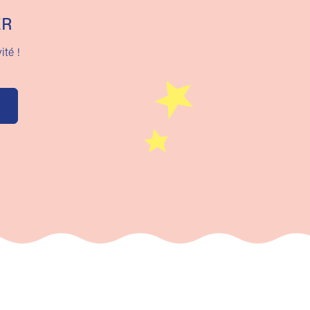
ER
ité !