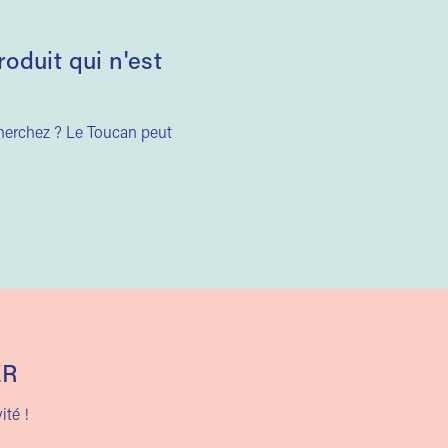
duit qui n'est
cherchez ? Le Toucan peut
ER
ité !