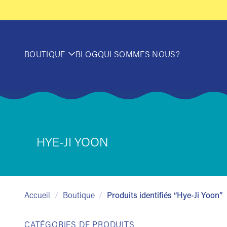
Passer
au
contenu
BOUTIQUE
BLOG
QUI SOMMES NOUS?
HYE-JI YOON
Accueil
/
Boutique
/
Produits identifiés “Hye-Ji Yoon”
CATÉGORIES DE PRODUITS