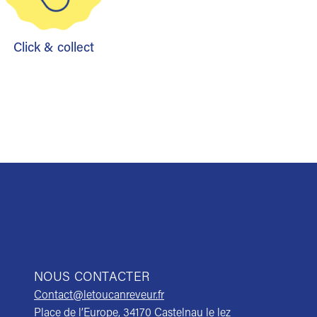
Click & collect
NOUS CONTACTER
Contact@letoucanreveur.fr
Place de l’Europe, 34170 Castelnau le lez