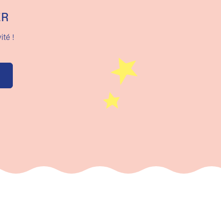
ER
ité !