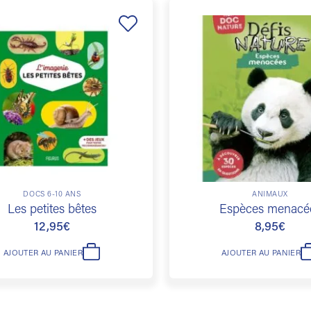
Ajouter
à la
liste de
souhaits
DOCS 6-10 ANS
ANIMAUX
Les petites bêtes
Espèces menacé
12,95
€
8,95
€
AJOUTER AU PANIER
AJOUTER AU PANIER