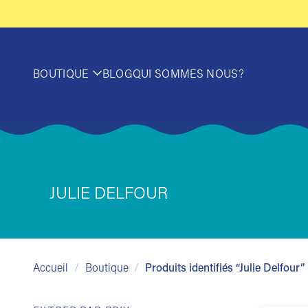
Passer
au
contenu
BOUTIQUE
BLOG
QUI SOMMES NOUS?
JULIE DELFOUR
Accueil
/
Boutique
/
Produits identifiés “Julie Delfour”