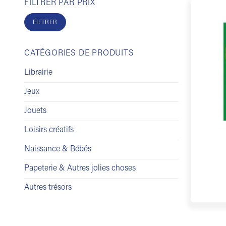
FILTRER PAR PRIX
Prix
Prix
min
max
FILTRER
CATÉGORIES DE PRODUITS
Librairie
Jeux
Jouets
Loisirs créatifs
Naissance & Bébés
Papeterie & Autres jolies choses
Autres trésors