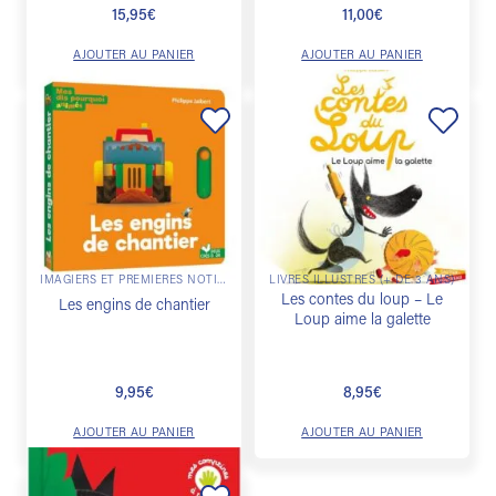
15,95
€
11,00
€
AJOUTER AU PANIER
AJOUTER AU PANIER
Ajouter
Ajouter
à la
à la
liste de
liste de
souhaits
souhaits
IMAGIERS ET PREMIÈRES NOTIONS
LIVRES ILLUSTRÉS (+ DE 3 ANS)
Les contes du loup – Le
Les engins de chantier
Loup aime la galette
9,95
€
8,95
€
AJOUTER AU PANIER
AJOUTER AU PANIER