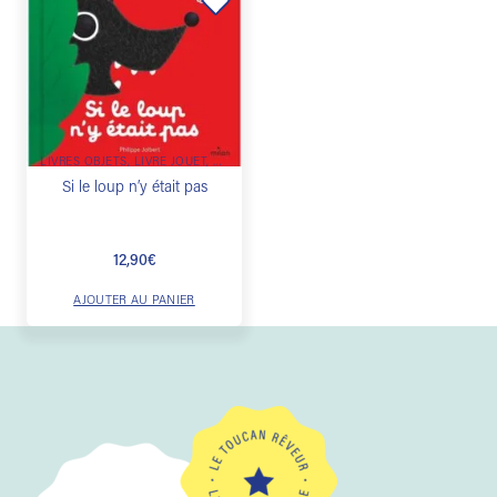
Ajouter
à la
liste de
souhaits
LIVRES OBJETS, LIVRE JOUET, LIVRE PUZZLE, LIVRE SURPRISE, LIVRE MATIÈRE
Si le loup n’y était pas
12,90
€
AJOUTER AU PANIER