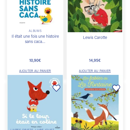
à la
à la
liste de
liste de
souhaits
souhaits
ALBUMS
ALBUMS
Il était une fois une histoire
Lewis Carotte
sans caca…
10,90
€
14,95
€
AJOUTER AU PANIER
AJOUTER AU PANIER
Ajouter
Ajouter
à la
à la
liste de
liste de
souhaits
souhaits