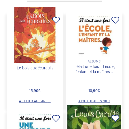
Ajouter
Ajouter
à la
à la
liste de
liste de
souhaits
souhaits
ALBUMS
ALBUMS
Il était une fois – L’école,
Le bois aux écureuils
l’enfant et la maîtres…
15,90
€
10,90
€
AJOUTER AU PANIER
AJOUTER AU PANIER
Ajouter
Ajouter