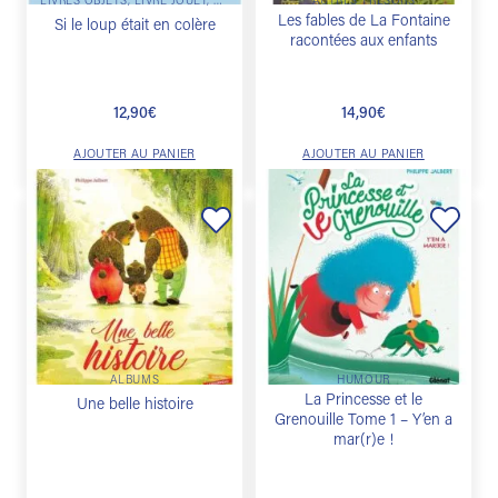
LIVRES OBJETS, LIVRE JOUET, LIVRE PUZZLE, LIVRE SURPRISE, LIVRE MATIÈRE
AUTRES TRÉSORS
Les fables de La Fontaine
Si le loup était en colère
racontées aux enfants
12,90
€
14,90
€
AJOUTER AU PANIER
AJOUTER AU PANIER
Ajouter
Ajouter
à la
à la
liste de
liste de
souhaits
souhaits
ALBUMS
HUMOUR
La Princesse et le
Une belle histoire
Grenouille Tome 1 – Y’en a
mar(r)e !