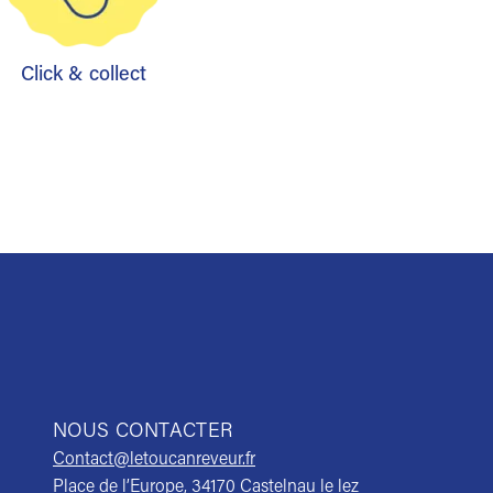
Click & collect
NOUS CONTACTER
Contact@letoucanreveur.fr
Place de l’Europe, 34170 Castelnau le lez