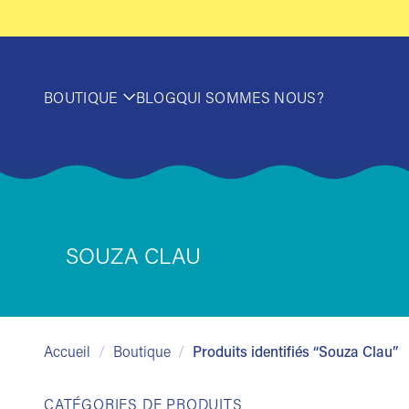
Passer
au
contenu
BOUTIQUE
BLOG
QUI SOMMES NOUS?
SOUZA CLAU
Accueil
/
Boutique
/
Produits identifiés “Souza Clau”
CATÉGORIES DE PRODUITS