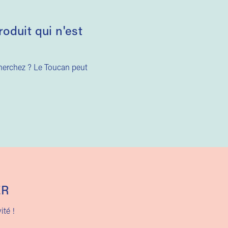
duit qui n'est
cherchez ? Le Toucan peut
ER
ité !