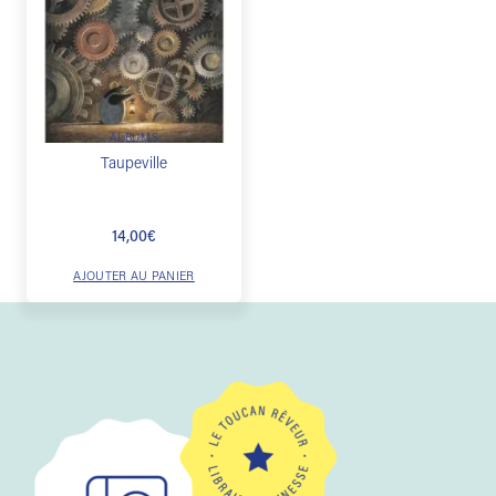
Ajouter
à la
liste de
souhaits
ALBUMS
Taupeville
14,00
€
AJOUTER AU PANIER