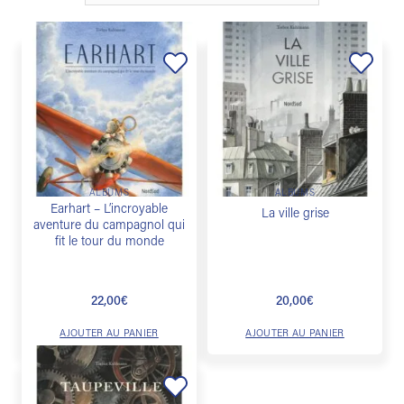
Ajouter
Ajouter
à la
à la
liste de
liste de
souhaits
souhaits
ALBUMS
ALBUMS
Earhart – L’incroyable
La ville grise
aventure du campagnol qui
fit le tour du monde
22,00
€
20,00
€
AJOUTER AU PANIER
AJOUTER AU PANIER