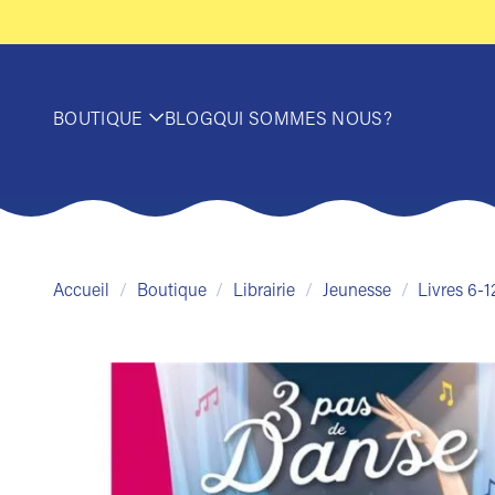
Passer
au
contenu
BOUTIQUE
BLOG
QUI SOMMES NOUS?
Accueil
/
Boutique
/
Librairie
/
Jeunesse
/
Livres 6-1