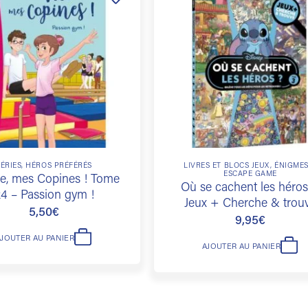
Ajouter
à la
liste de
souhaits
SÉRIES, HÉROS PRÉFÉRÉS
LIVRES ET BLOCS JEUX, ÉNIGME
ESCAPE GAME
e, mes Copines ! Tome
Où se cachent les héros
4 – Passion gym !
Jeux + Cherche & trou
5,50
€
9,95
€
AJOUTER AU PANIER
AJOUTER AU PANIER