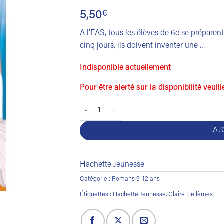
5,50
€
A l’EAS, tous les élèves de 6e se préparen
cinq jours, ils doivent inventer une …
Indisponible actuellement
Pour être alerté sur la disponibilité veuil
quantité de 3 pas de danse tome 3 - premier
AJ
Hachette Jeunesse
Catégorie :
Romans 9-12 ans
Étiquettes :
Hachette Jeunesse
,
Claire Hellèmes