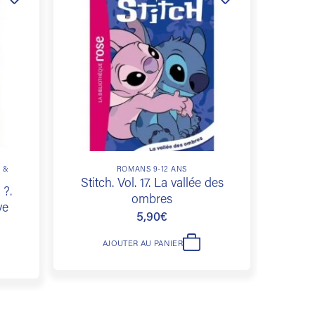
Ajouter
Ajouter
à la
à la
liste de
liste de
souhaits
souhaits
S &
ROMANS 9-12 ANS
Stitch. Vol. 17. La vallée des
The W
 ?.
ombres
– Exp
ve
5,90
€
AJOUTER AU PANIER