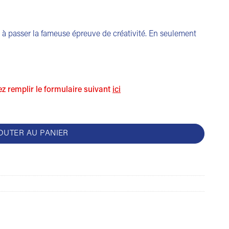
t à passer la fameuse épreuve de créativité. En seulement
lez remplir le formulaire suivant
ici
s pas sur scène
OUTER AU PANIER