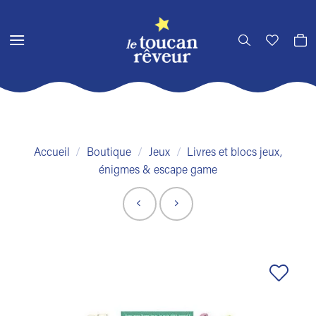
Passer
au
contenu
Accueil
/
Boutique
/
Jeux
/
Livres et blocs jeux,
énigmes & escape game
Ajouter
à la liste