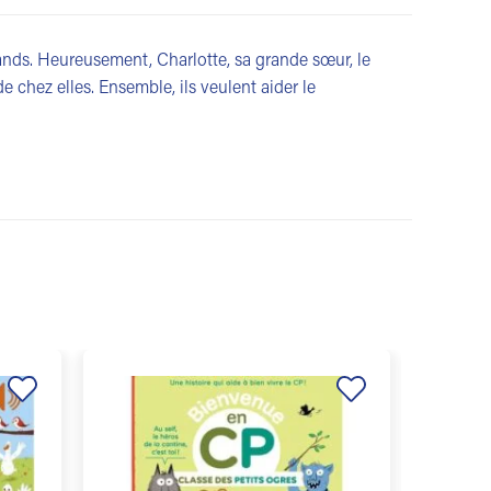
rands. Heureusement, Charlotte, sa grande sœur, le
de chez elles. Ensemble, ils veulent aider le
Ajouter
Ajouter
à la
à la
liste de
liste de
souhaits
souhaits