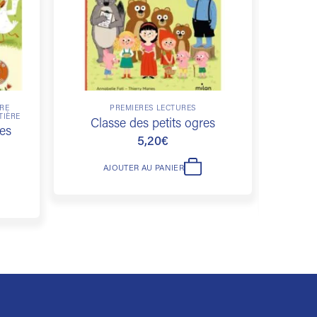
VRE
PREMIÈRES LECTURES
TIÈRE
César
Classe des petits ogres
es
5,20
€
AJOUTER AU PANIER