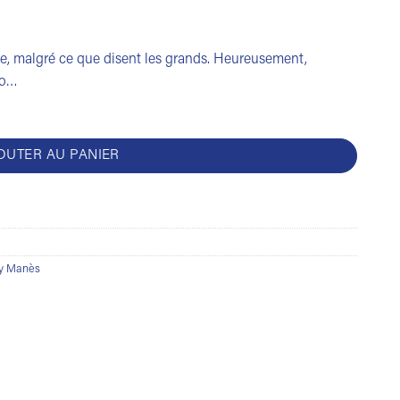
te, malgré ce que disent les grands. Heureusement,
Po…
OUTER AU PANIER
ry Manès