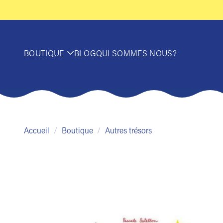
Passer
au
contenu
BOUTIQUE
BLOG
QUI SOMMES NOUS?
Accueil
/
Boutique
/
Autres trésors