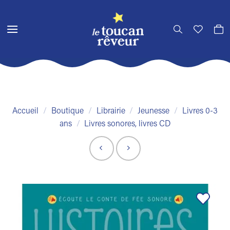
Passer
au
contenu
Accueil
/
Boutique
/
Librairie
/
Jeunesse
/
Livres 0-3
ans
/
Livres sonores, livres CD
Ajouter
à la liste