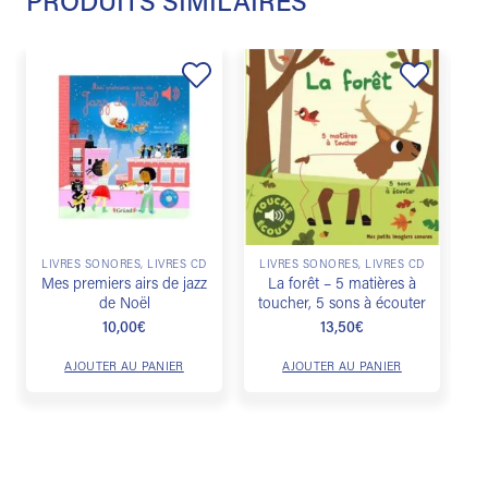
PRODUITS SIMILAIRES
Ajouter
Ajouter
à la
à la
liste de
liste de
souhaits
souhaits
L
LIVRES SONORES, LIVRES CD
LIVRES SONORES, LIVRES CD
Mes premiers airs de jazz
La forêt – 5 matières à
de Noël
toucher, 5 sons à écouter
10,00
€
13,50
€
AJOUTER AU PANIER
AJOUTER AU PANIER