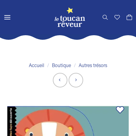
Passer
au
contenu
Accueil
/
Boutique
/
Autres trésors
Ajouter
à la liste
de
souhaits