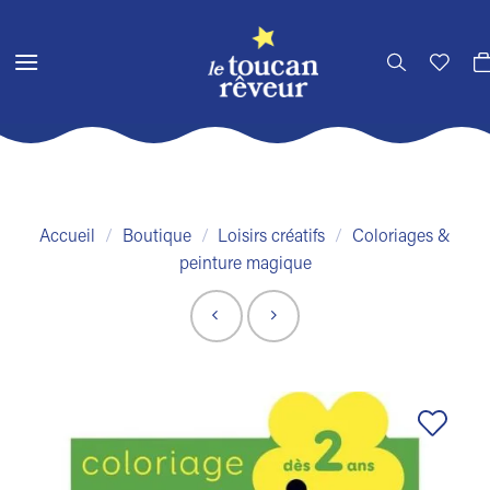
Passer
au
contenu
Accueil
/
Boutique
/
Loisirs créatifs
/
Coloriages &
peinture magique
Ajouter
à la liste