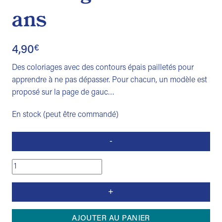
ans
4,90
€
Des coloriages avec des contours épais pailletés pour
apprendre à ne pas dépasser. Pour chacun, un modèle est
proposé sur la page de gauc…
En stock (peut être commandé)
quantité
de
Les
animaux
:
AJOUTER AU PANIER
coloriage