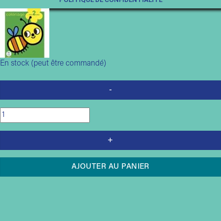
En stock (peut être commandé)
quantité
de
Les
animaux
:
AJOUTER AU PANIER
coloriage
:
dès
2
ans