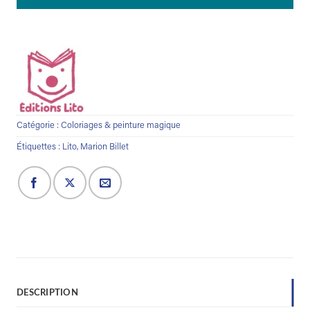
:
dès
2
ans
Catégorie :
Coloriages & peinture magique
Étiquettes :
Lito
,
Marion Billet
DESCRIPTION