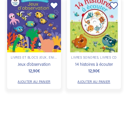
Ajouter
Ajouter
à la
à la
liste de
liste de
souhaits
souhaits
LIVRES ET BLOCS JEUX, ÉNIGMES & ESCAPE GAME
LIVRES SONORES, LIVRES CD
Jeux d’observation
14 histoires à écouter
12,90
€
12,90
€
AJOUTER AU PANIER
AJOUTER AU PANIER