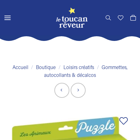
Passer
au
contenu
Accueil
/
Boutique
/
Loisirs créatifs
/
Gommettes,
autocollants & décalcos
Ajouter
à la liste