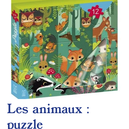
de
souhaits
Les animaux :
puzzle