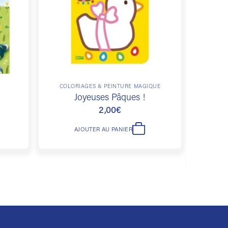
COLORIAGES & PEINTURE MAGIQUE
COLO
Pein
Joyeuses Pâques !
Joye
2,00
€
AJOUTER AU PANIER