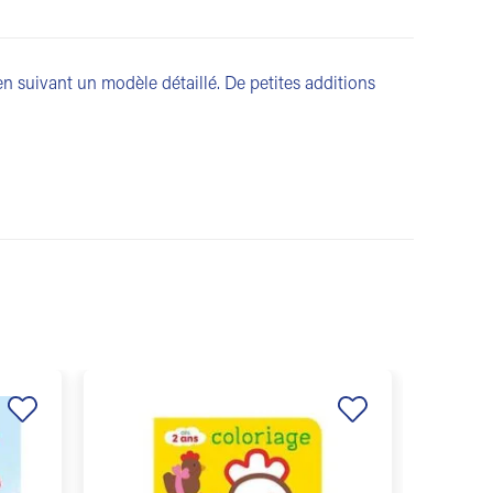
en suivant un modèle détaillé. De petites additions
Ajouter
Ajouter
à la
à la
liste de
liste de
souhaits
souhaits