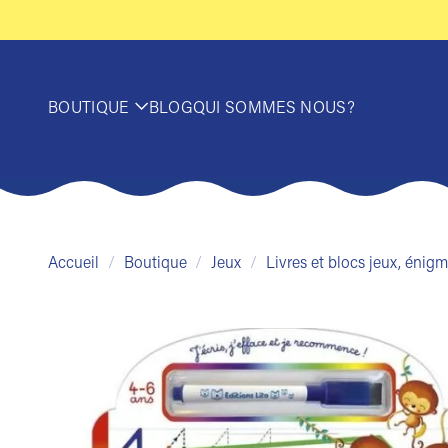
Passer
au
contenu
BOUTIQUE
BLOG
QUI SOMMES NOUS?
Accueil
/
Boutique
/
Jeux
/
Livres et blocs jeux, éni