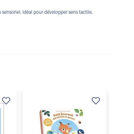
 sensoriel. Idéal pour développer sens tactile,
Ajouter
Ajouter
à la
à la
liste de
liste de
souhaits
souhaits