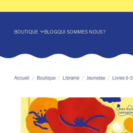
Passer
au
contenu
BOUTIQUE
BLOG
QUI SOMMES NOUS?
Accueil
/
Boutique
/
Librairie
/
Jeunesse
/
Livres 0-3