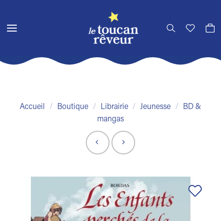
Passer
au
contenu
Accueil
/
Boutique
/
Librairie
/
Jeunesse
/
BD &
mangas
Ajouter
à la liste