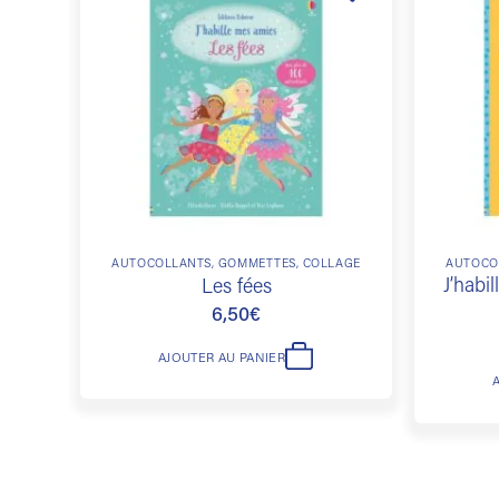
Ajouter
à la
liste de
souhaits
AUTOCOLLANTS, GOMMETTES, COLLAGE
AUTOCO
J’habi
Les fées
6,50
€
AJOUTER AU PANIER