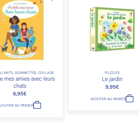
Ajouter
à la
liste de
souhaits
LLANTS, GOMMETTES, COLLAGE
PUZZLES
lle mes amies avec leurs
Le jardin
chats
9,95
€
6,95
€
AJOUTER AU PANIER
AJOUTER AU PANIER