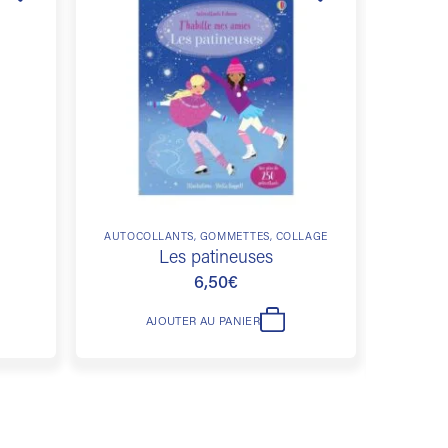
Ajouter
Ajouter
à la
à la
liste de
liste de
souhaits
souhaits
AUTOCOLLANTS, GOMMETTES, COLLAGE
LIVR
PUZZLE,
Les patineuses
Bril
6,50
€
AJOUTER AU PANIER