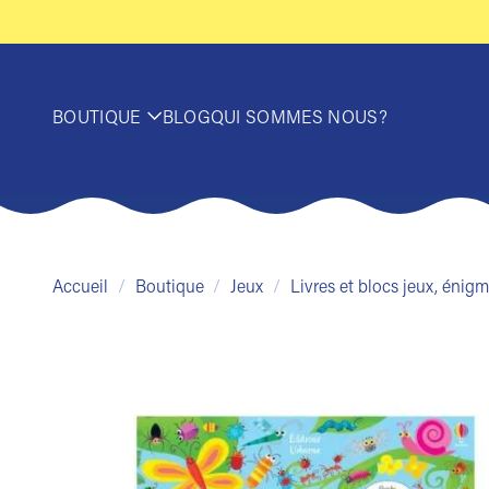
Passer
au
contenu
BOUTIQUE
BLOG
QUI SOMMES NOUS?
Accueil
/
Boutique
/
Jeux
/
Livres et blocs jeux, éni