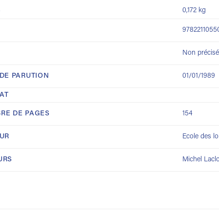
S
0,172 kg
9782211055
Non précisé
 DE PARUTION
01/01/1989
AT
RE DE PAGES
154
EUR
Ecole des lo
URS
Michel Lacl