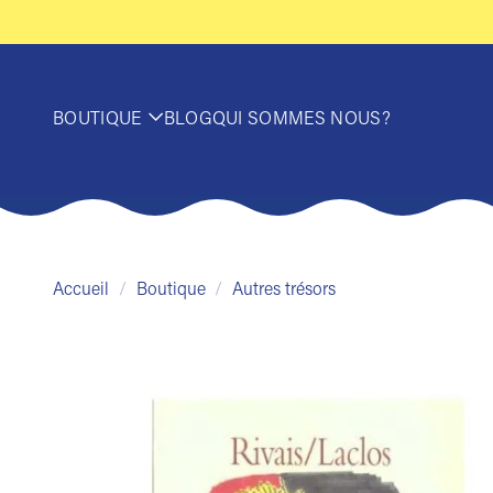
Passer
au
contenu
BOUTIQUE
BLOG
QUI SOMMES NOUS?
Accueil
/
Boutique
/
Autres trésors