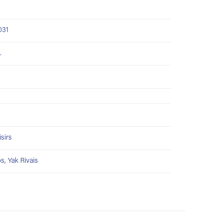
031
.
isirs
os
,
Yak Rivais