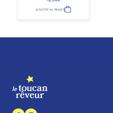
12,90
€
AJOUTER AU PANIER
Trustpilot