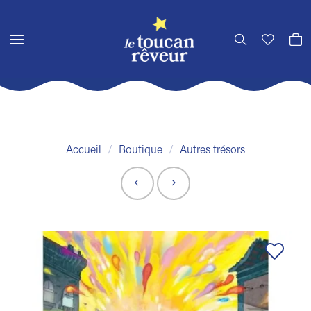
Passer
au
contenu
Accueil
/
Boutique
/
Autres trésors
Ajouter
à la liste
de
souhaits