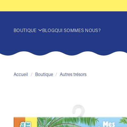
Passer
au
contenu
BOUTIQUE
BLOG
QUI SOMMES NOUS?
Accueil
/
Boutique
/
Autres trésors