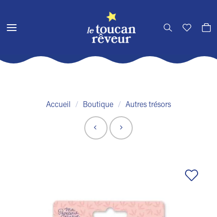
Passer
au
contenu
Accueil
/
Boutique
/
Autres trésors
Ajouter
à la liste
de
souhaits