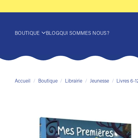
Passer
au
contenu
BOUTIQUE
BLOG
QUI SOMMES NOUS?
Accueil
/
Boutique
/
Librairie
/
Jeunesse
/
Livres 6-1