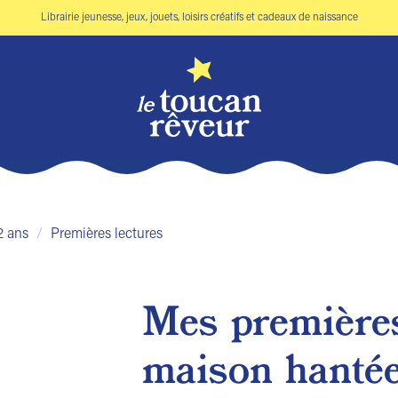
Librairie jeunesse, jeux, jouets, loisirs créatifs et cadeaux de naissance
2 ans
/
Premières lectures
Mes premières
Ajouter
maison hanté
à la liste
de
souhaits