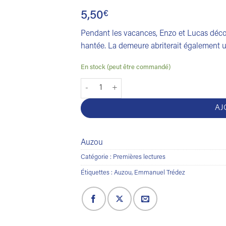
5,50
€
Pendant les vacances, Enzo et Lucas déc
hantée. La demeure abriterait également 
En stock (peut être commandé)
quantité de Mes premières enquêtes. La ma
AJ
Auzou
Catégorie :
Premières lectures
Étiquettes :
Auzou
,
Emmanuel Trédez