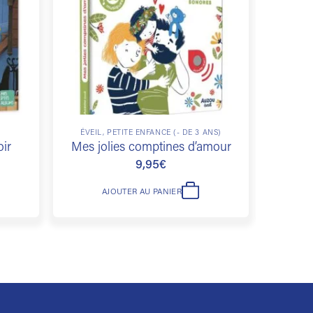
souhaits
souhaits
ÉVEIL, PETITE ENFANCE (- DE 3 ANS)
ir
Mes jolies comptines d’amour
L
9,95
€
AJOUTER AU PANIER