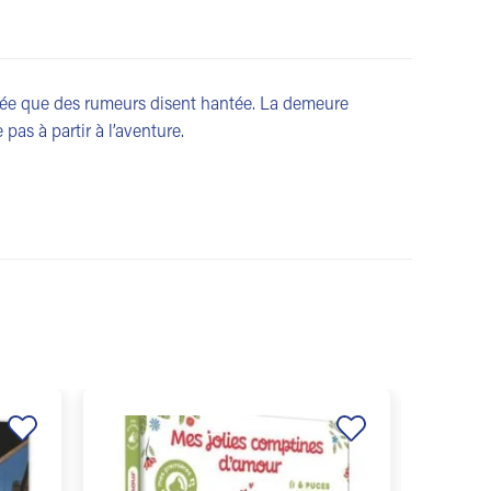
ée que des rumeurs disent hantée. La demeure
pas à partir à l’aventure.
Ajouter
Ajouter
à la
à la
liste de
liste de