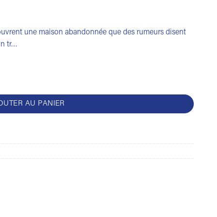
ouvrent une maison abandonnée que des rumeurs disent
un tr…
ison hantée
OUTER AU PANIER