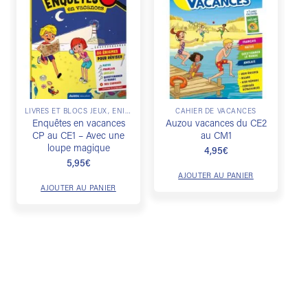
Ajouter
Ajouter
à la
à la
liste de
liste de
souhaits
souhaits
LIVRES ET BLOCS JEUX, ÉNIGMES & ESCAPE GAME
CAHIER DE VACANCES
Enquêtes en vacances
Auzou vacances du CE2
CP au CE1 – Avec une
au CM1
loupe magique
4,95
€
5,95
€
AJOUTER AU PANIER
AJOUTER AU PANIER