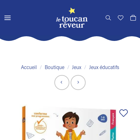
Passer
au
contenu
Accueil
/
Boutique
/
Jeux
/
Jeux éducatifs
Ajouter
à la liste
de
souhaits