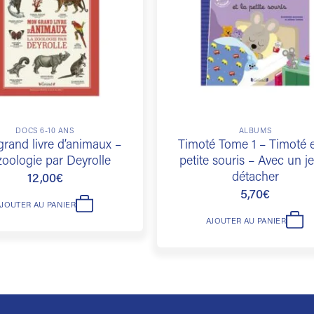
souhaits
DOCS 6-10 ANS
ALBUMS
rand livre d’animaux –
Timoté Tome 1 – Timoté e
zoologie par Deyrolle
petite souris – Avec un j
détacher
12,00
€
5,70
€
AJOUTER AU PANIER
AJOUTER AU PANIER