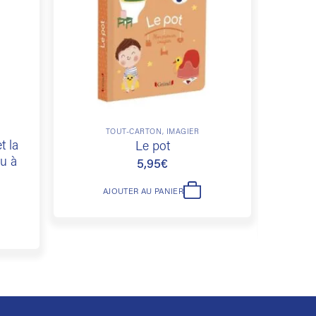
souhaits
souhaits
TOUT-CARTON, IMAGIER
t la
Où 
Le pot
eu à
5,95
€
AJOUTER AU PANIER