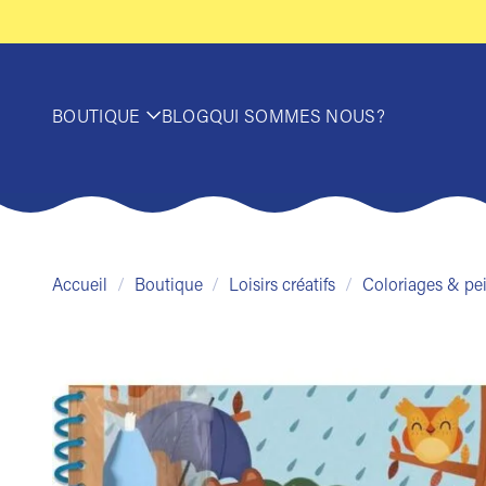
Passer
au
contenu
BOUTIQUE
BLOG
QUI SOMMES NOUS?
Accueil
/
Boutique
/
Loisirs créatifs
/
Coloriages & pe