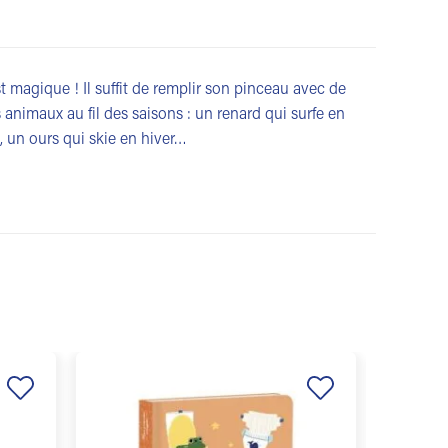
st magique ! Il suffit de remplir son pinceau avec de
s animaux au fil des saisons : un renard qui surfe en
, un ours qui skie en hiver…
Ajouter
Ajouter
à la
à la
liste de
liste de