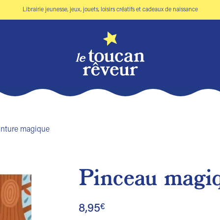
Librairie jeunesse, jeux, jouets, loisirs créatifs et cadeaux de naissance
inture magique
Pinceau magiq
Ajouter
à la liste
8,95
€
de
souhaits