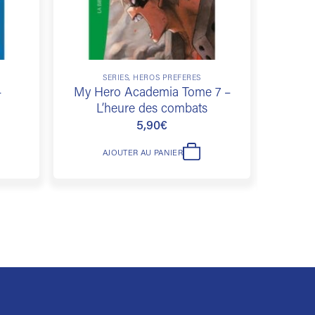
SÉRIES, HÉROS PRÉFÉRÉS
LIVR
–
My Hero Academia Tome 7 –
Où s
L’heure des combats
Jeu
5,90
€
AJOUTER AU PANIER