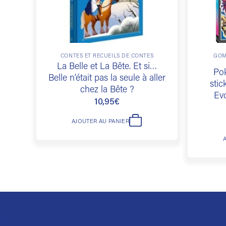
CONTES ET RECUEILS DE CONTES
GOM
La Belle et La Bête. Et si…
Po
Belle n’était pas la seule à aller
sti
chez la Bête ?
Evo
10,95
€
AJOUTER AU PANIER
Trustpilot