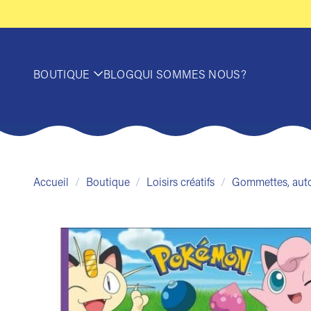
Passer
au
contenu
BOUTIQUE
BLOG
QUI SOMMES NOUS?
Accueil
/
Boutique
/
Loisirs créatifs
/
Gommettes, auto