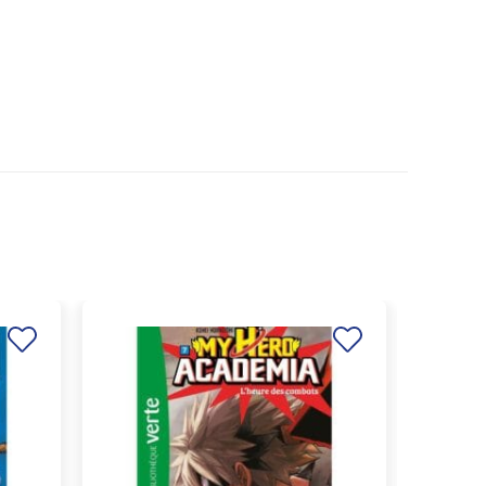
Ajouter
Ajouter
à la
à la
liste de
liste de
souhaits
souhaits