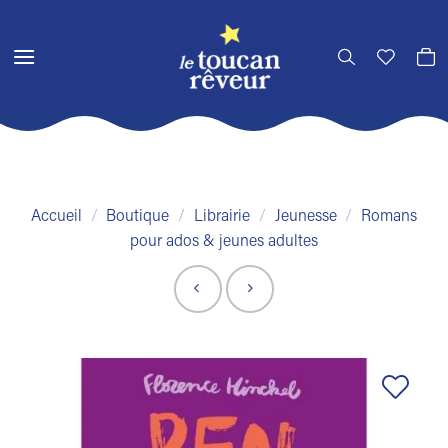
Passer
au
contenu
Accueil
/
Boutique
/
Librairie
/
Jeunesse
/
Romans
pour ados & jeunes adultes
Ajouter
à la liste