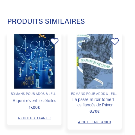
PRODUITS SIMILAIRES
Ajouter
Ajouter
à la
à la
liste de
liste de
souhaits
souhaits
ROMANS POUR ADOS & JEUNES ADULTES
ROMANS POUR ADOS & JEUNES ADULTES
La passe-miroir tome 1 –
L
A quoi rêvent les étoiles
les fiancés de l’hiver
17,00
€
8,70
€
AJOUTER AU PANIER
AJOUTER AU PANIER