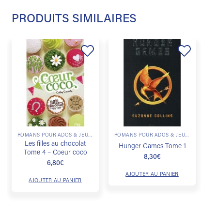
PRODUITS SIMILAIRES
Ajouter
Ajouter
à la
à la
liste de
liste de
souhaits
souhaits
ROMANS POUR ADOS & JEUNES ADULTES
ROMANS POUR ADOS & JEUNES ADULTES
Les filles au chocolat
Hunger Games Tome 1
Tome 4 – Coeur coco
8,30
€
6,80
€
AJOUTER AU PANIER
AJOUTER AU PANIER