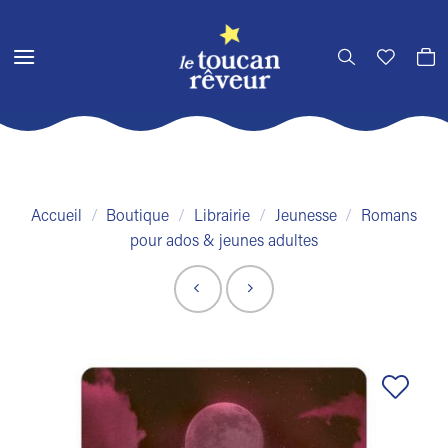
Passer
au
contenu
Accueil
/
Boutique
/
Librairie
/
Jeunesse
/
Romans
pour ados & jeunes adultes
Ajouter
à la liste